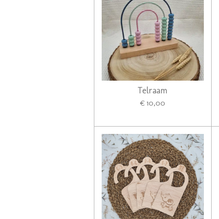
Telraam
€ 10,00