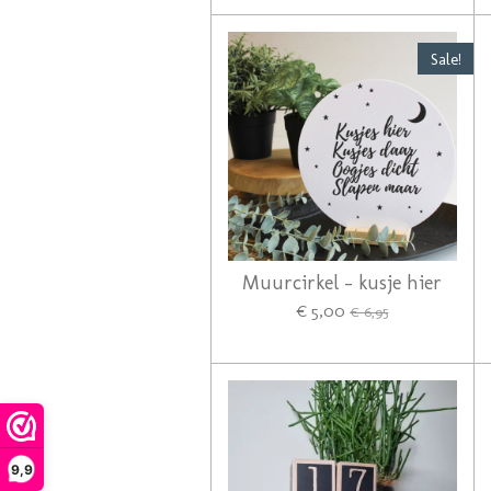
Sale!
Muurcirkel - kusje hier
€ 5,00
€ 6,95
9,9