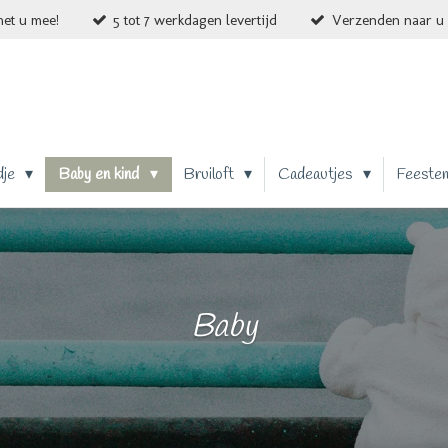
et u mee!
5 tot 7 werkdagen levertijd
Verzenden naar u 
dje
Baby en kind
Bruiloft
Cadeautjes
Feeste
Baby