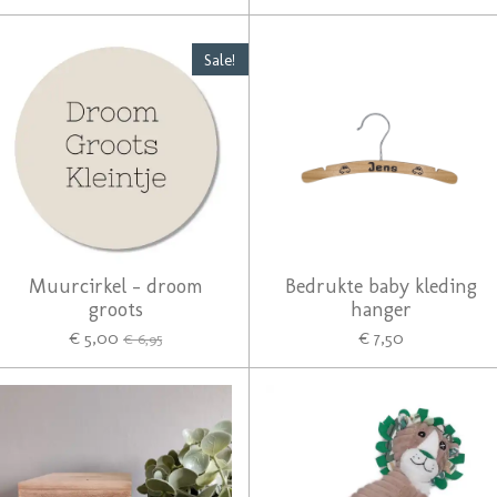
Sale!
Muurcirkel - droom
Bedrukte baby kleding
groots
hanger
€ 5,00
€ 7,50
€ 6,95