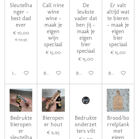
Sleutelha
Call nine
De
Er valt
nger -
wine
leukste
altijd wat
best dad
wine -
vader dat
te bieren
ever
maak je
ben jij -
- maak je
eigen
maak je
eigen
€ 10,00
wijn
eigen
bier
€ 12,95
speciaal
bier
speciaal
speciaal
€ 15,00
€ 15,00
€ 15,00
In winkelwagen
Bekijk details
Bekijk details
Bekijk details
Bedrukte
Bieropen
Bedrukte
Brood/bo
bieropen
er hout
onderzet
rrelplank
er
ters vilt
met
€ 9,95
sleutelha
eigen
€ 3,00