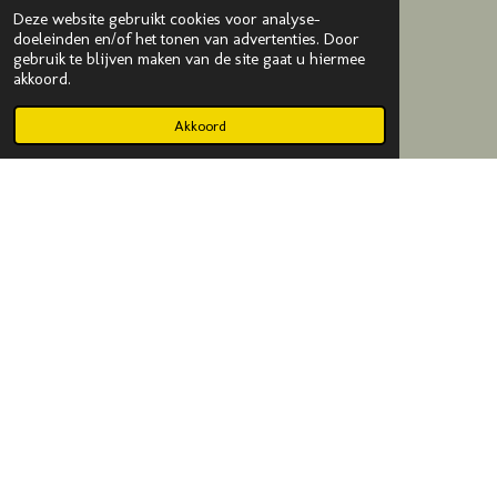
Deze website gebruikt cookies voor analyse-
Email:
info@kadodijkje.nl
doeleinden en/of het tonen van advertenties. Door
gebruik te blijven maken van de site gaat u hiermee
KVK
: 75993376
akkoord.
BTW
: NL003020042B65
Akkoord
© 2019-2025 Kado Dijkje