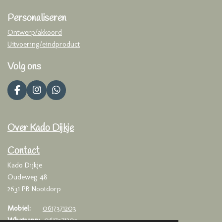
Personaliseren
Ontwerp/akkoord
Uitvoering/eindproduct
Volg ons
F
I
W
a
n
h
c
s
a
e
t
t
Over Kado Dijkje
b
a
s
o
g
A
o
r
p
Contact
k
a
p
Kado Dijkje
m
Oudeweg 48
2631 PB Nootdorp
Mobiel:
0617371203
Whatsapp:
0617371203