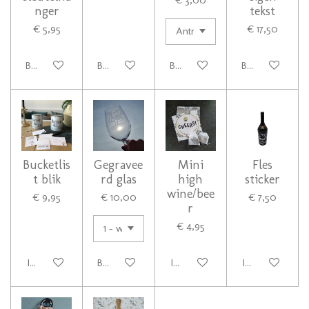
nger
tekst
€ 5,95
€ 17,50
Bekijk details
Bekijk details
Bekijk details
Bekijk details
Bucketlis
Gegravee
Mini
Fles
t blik
rd glas
high
sticker
wine/bee
€ 9,95
€ 10,00
€ 7,50
r
€ 4,95
In winkelwagen
Bekijk details
In winkelwagen
In winkelwage