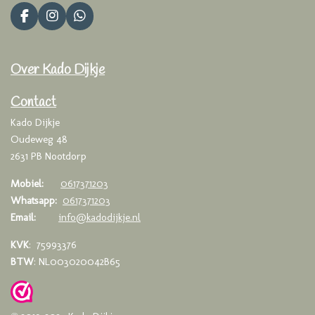
F
I
W
a
n
h
c
s
a
e
t
t
Over Kado Dijkje
b
a
s
o
g
A
o
r
p
Contact
k
a
p
Kado Dijkje
m
Oudeweg 48
2631 PB Nootdorp
Mobiel:
0617371203
Whatsapp:
0617371203
Email:
info@kadodijkje.nl
KVK
: 75993376
BTW
: NL003020042B65