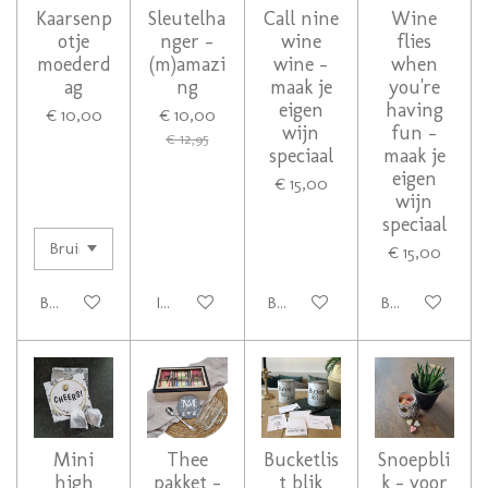
Kaarsenp
Sleutelha
Call nine
Wine
otje
nger -
wine
flies
moederd
(m)amazi
wine -
when
ag
ng
maak je
you're
eigen
having
€ 10,00
€ 10,00
wijn
fun -
€ 12,95
speciaal
maak je
eigen
€ 15,00
wijn
speciaal
€ 15,00
Bekijk details
In winkelwagen
Bekijk details
Bekijk details
Mini
Thee
Bucketlis
Snoepbli
high
pakket -
t blik
k - voor