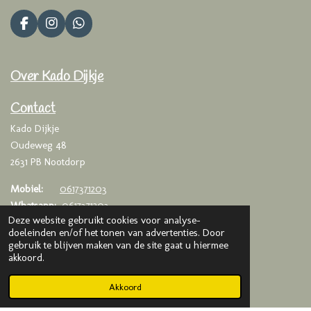
F
I
W
a
n
h
c
s
a
e
t
t
Over Kado Dijkje
b
a
s
o
g
A
o
r
p
Contact
k
a
p
Kado Dijkje
m
Oudeweg 48
2631 PB Nootdorp
Mobiel:
0617371203
Whatsapp:
0617371203
Deze website gebruikt cookies voor analyse-
Email:
info@kadodijkje.nl
doeleinden en/of het tonen van advertenties. Door
gebruik te blijven maken van de site gaat u hiermee
KVK
: 75993376
akkoord.
BTW
: NL003020042B65
Akkoord