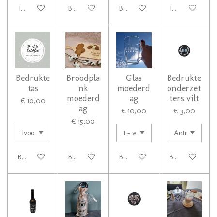
In winkelwagen
Bekijk details
Bekijk details
In winkelwage
Bedrukte
Broodpla
Glas
Bedrukte
tas
nk
moederd
onderzet
moederd
ag
ters vilt
€ 10,00
ag
€ 10,00
€ 3,00
€ 15,00
Bekijk details
Bekijk details
Bekijk details
Bekijk details