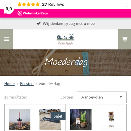
×
27
Reviews
9,9
Wij denken graag met u mee!
Moederdag
Home
»
Feesten
»
Moederdag
23 resultaten
Sorteer:
Sale!