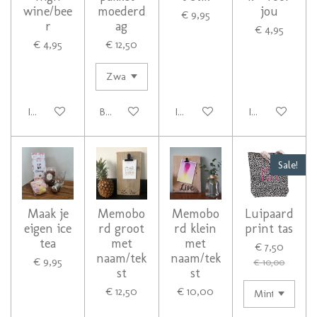
wine/bee
moederd
jou
€ 9,95
r
ag
€ 4,95
€ 4,95
€ 12,50
In winkelwagen
Bekijk details
In winkelwagen
In winkelwage
Sale!
Maak je
Memobo
Memobo
Luipaard
eigen ice
rd groot
rd klein
print tas
tea
met
met
€ 7,50
naam/tek
naam/tek
€ 9,95
€ 10,00
st
st
€ 12,50
€ 10,00