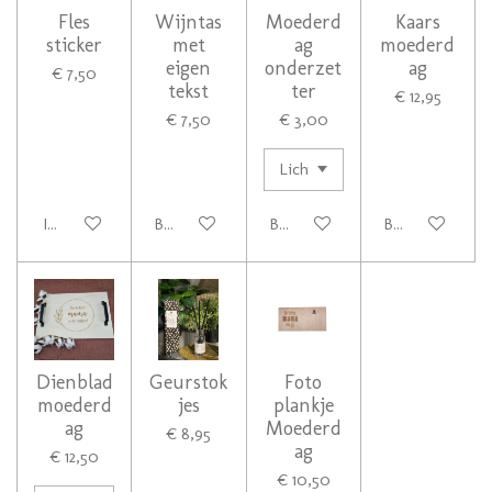
Fles
Wijntas
Moederd
Kaars
sticker
met
ag
moederd
eigen
onderzet
ag
€ 7,50
tekst
ter
€ 12,95
€ 7,50
€ 3,00
In winkelwagen
Bekijk details
Bekijk details
Bekijk details
Dienblad
Geurstok
Foto
moederd
jes
plankje
ag
Moederd
€ 8,95
ag
€ 12,50
€ 10,50