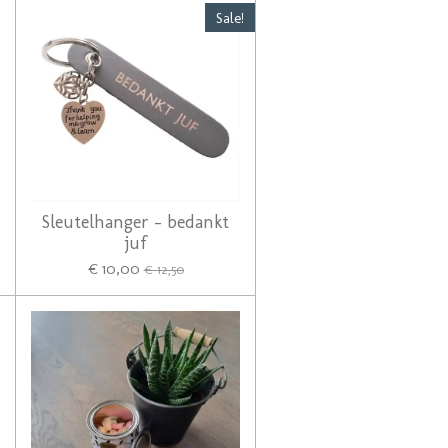
Sale!
Sleutelhanger - bedankt
juf
€ 10,00
€ 12,50