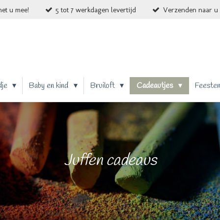
et u mee!
5 tot 7 werkdagen levertijd
Verzenden naar u 
dje
Baby en kind
Bruiloft
Cadeautjes
Feeste
Juffen cadeaus