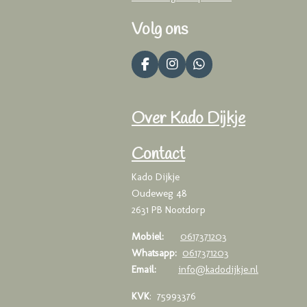
Volg ons
F
I
W
a
n
h
c
s
a
e
t
t
Over Kado Dijkje
b
a
s
o
g
A
o
r
p
Contact
k
a
p
m
Kado Dijkje
Oudeweg 48
2631 PB Nootdorp
Mobiel:
0617371203
Whatsapp:
0617371203
Email:
info@kadodijkje.nl
KVK
: 75993376