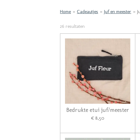
Home
»
Cadeautjes
»
Juf en meester
»
J
26 resultaten
Bedrukte etui juf/meester
€ 8,50