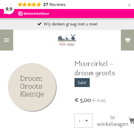
×
27
Reviews
9,9
Wij denken graag met u mee!
Muurcirkel -
droom groots
Sale!
€ 5,00
€ 6,95
In
winkelwagen