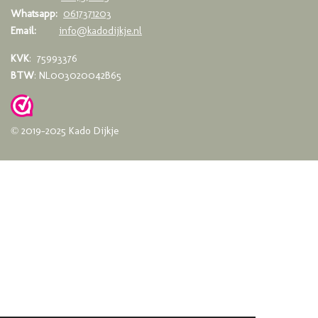
Whatsapp:
0617371203
Email:
info@kadodijkje.nl
KVK
: 75993376
BTW
: NL003020042B65
© 2019-2025 Kado Dijkje