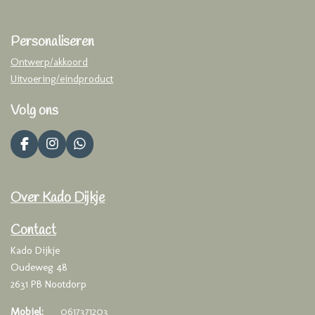
Personaliseren
Ontwerp/akkoord
Uitvoering/eindproduct
Volg ons
F
I
W
a
n
h
c
s
a
e
t
t
Over Kado Dijkje
b
a
s
o
g
A
o
r
p
Contact
k
a
p
Kado Dijkje
m
Oudeweg 48
2631 PB Nootdorp
Mobiel:
0617371203