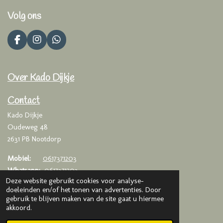
Volg ons
F
I
W
a
n
h
c
s
a
e
t
t
Over Kado Dijkje
b
a
s
o
g
A
o
r
p
Contact
k
a
p
Kado Dijkje
m
Oudeweg 48
2631 PB Nootdorp
Mobiel:
0617371203
Whatsapp:
0617371203
Deze website gebruikt cookies voor analyse-
Email:
info@kadodijkje.nl
doeleinden en/of het tonen van advertenties. Door
gebruik te blijven maken van de site gaat u hiermee
KVK
: 75993376
akkoord.
BTW
: NL003020042B65