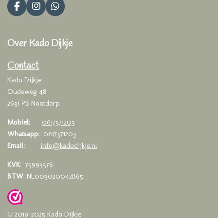
F
I
W
a
n
h
c
s
a
e
t
t
Over Kado Dijkje
b
a
s
o
g
A
o
r
p
Contact
k
a
p
Kado Dijkje
m
Oudeweg 48
2631 PB Nootdorp
Mobiel:
0617371203
Whatsapp:
0617371203
Email:
info@kadodijkje.nl
KVK
: 75993376
BTW
: NL003020042B65
© 2019-2025 Kado Dijkje