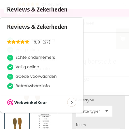
×
27
Reviews
9,9
Wij denken graag met u mee!
Baby borsteltje
€ 10,50
Lettertype
Naam