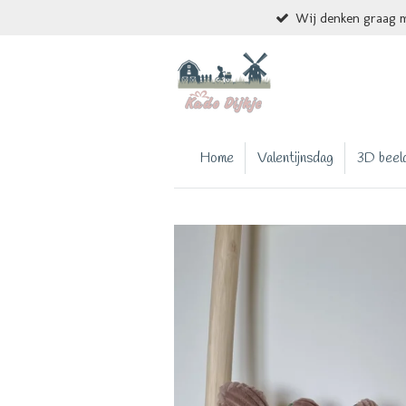
Wij denken graag m
Ga
direct
naar
de
hoofdinhoud
Home
Valentijnsdag
3D beel