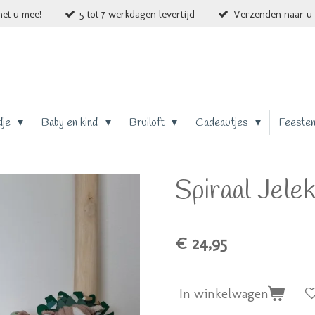
et u mee!
5 tot 7 werkdagen levertijd
Verzenden naar u 
dje
Baby en kind
Bruiloft
Cadeautjes
Feeste
Spiraal Jele
€ 24,95
In winkelwagen