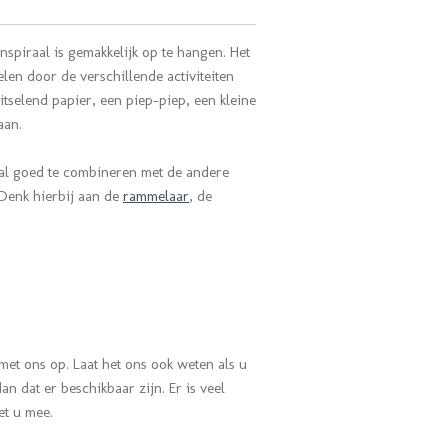
enspiraal is gemakkelijk op te hangen. Het
elen door de verschillende activiteiten
itselend papier, een piep-piep, een kleine
aan.
raal goed te combineren met de andere
 Denk hierbij aan de
rammelaar
, de
met ons op. Laat het ons ook weten als u
n dat er beschikbaar zijn. Er is veel
met u mee.