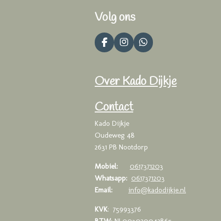
Volg ons
F
I
W
a
n
h
c
s
a
e
t
t
Over Kado Dijkje
b
a
s
o
g
A
o
r
p
Contact
k
a
p
m
Kado Dijkje
Oudeweg 48
2631 PB Nootdorp
Mobiel:
0617371203
Whatsapp:
0617371203
Email:
info@kadodijkje.nl
KVK
: 75993376