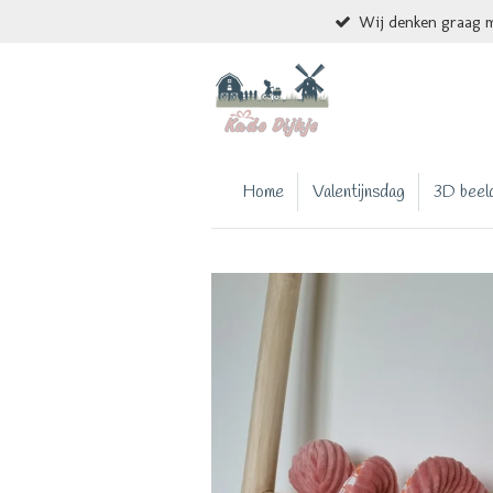
Wij denken graag m
Ga
direct
naar
de
hoofdinhoud
Home
Valentijnsdag
3D beel