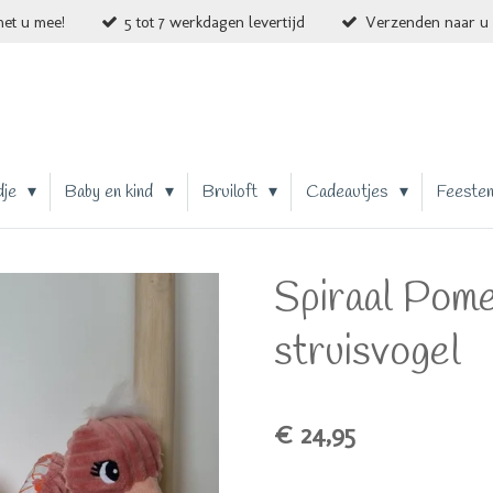
et u mee!
5 tot 7 werkdagen levertijd
Verzenden naar u 
dje
Baby en kind
Bruiloft
Cadeautjes
Feeste
Spiraal Pome
struisvogel
€ 24,95