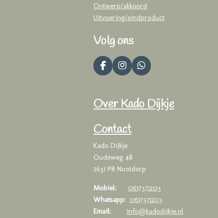
Ontwerp/akkoord
Uitvoering/eindproduct
Volg ons
F
I
W
a
n
h
c
s
a
e
t
t
Over Kado Dijkje
b
a
s
o
g
A
o
r
p
Contact
k
a
p
m
Kado Dijkje
Oudeweg 48
2631 PB Nootdorp
Mobiel:
0617371203
Whatsapp:
0617371203
Email:
info@kadodijkje.nl