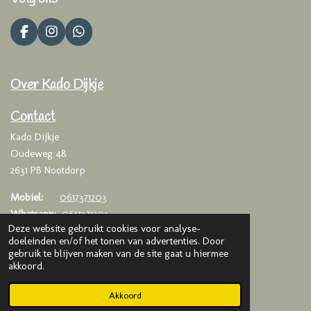
F
I
W
a
n
h
c
s
a
e
t
t
Over Kado Dijkje
b
a
s
o
g
A
o
r
p
Contact
k
a
p
Kado Dijkje
m
Oudeweg 48
2631 PB Nootdorp
Mobiel:
0617371203
Whatsapp:
0617371203
Deze website gebruikt cookies voor analyse-
Email:
info@kadodijkje.nl
doeleinden en/of het tonen van advertenties. Door
gebruik te blijven maken van de site gaat u hiermee
KVK
: 75993376
akkoord.
BTW
: NL003020042B65
Akkoord