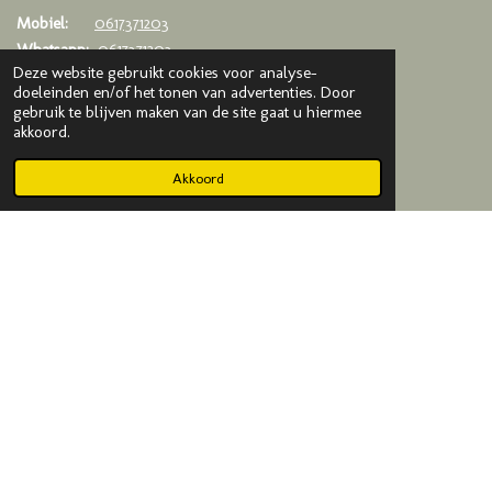
Mobiel:
0617371203
Whatsapp:
0617371203
Deze website gebruikt cookies voor analyse-
Email:
info@kadodijkje.nl
doeleinden en/of het tonen van advertenties. Door
gebruik te blijven maken van de site gaat u hiermee
KVK
: 75993376
akkoord.
BTW
: NL003020042B65
Akkoord
© 2019-2025 Kado Dijkje