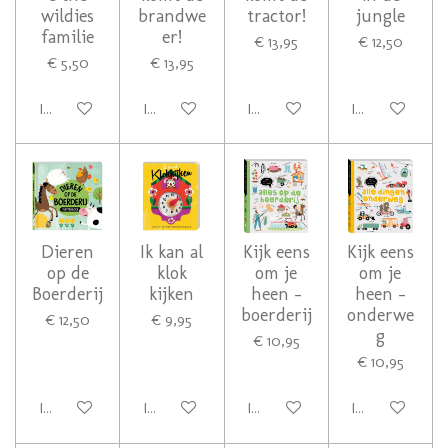
wildies
brandwe
tractor!
jungle
familie
er!
€ 13,95
€ 12,50
€ 5,50
€ 13,95
In winkelwagen
In winkelwagen
In winkelwagen
In winkelwage
Dieren
Ik kan al
Kijk eens
Kijk eens
op de
klok
om je
om je
Boerderij
kijken
heen -
heen -
boerderij
onderwe
€ 12,50
€ 9,95
g
€ 10,95
€ 10,95
In winkelwagen
In winkelwagen
In winkelwagen
In winkelwage