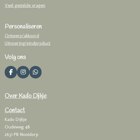
Veel gestelde vragen
Personaliseren
Ontwerp/akkoord
Uitvoering/eindproduct
Volg ons
F
I
W
a
n
h
c
s
a
e
t
t
Over Kado Dijkje
b
a
s
o
g
A
o
r
p
Contact
k
a
p
Kado Dijkje
m
Oudeweg 48
2631 PB Nootdorp