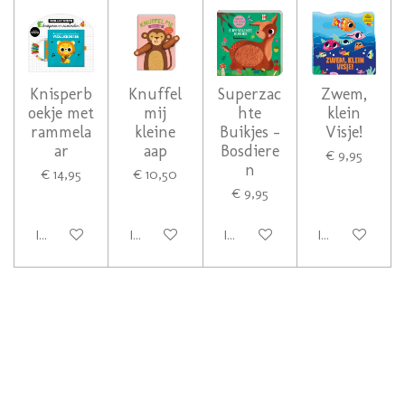
Knisperb
Knuffel
Superzac
Zwem,
oekje met
mij
hte
klein
rammela
kleine
Buikjes -
Visje!
ar
aap
Bosdiere
€ 9,95
n
€ 14,95
€ 10,50
€ 9,95
In winkelwagen
In winkelwagen
In winkelwagen
In winkelwage