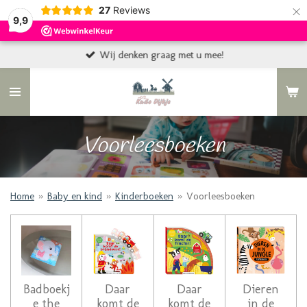
×
27
Reviews
9,9
Wij denken graag met u mee!
Voorleesboeken
Home
»
Baby en kind
»
Kinderboeken
»
Voorleesboeken
Badboekj
Daar
Daar
Dieren
e the
komt de
komt de
in de