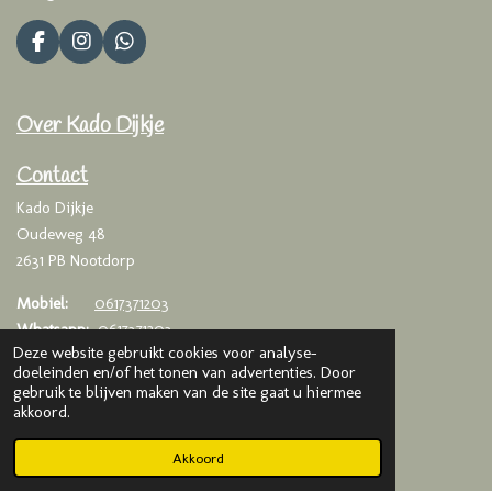
F
I
W
a
n
h
c
s
a
e
t
t
Over Kado Dijkje
b
a
s
o
g
A
o
r
p
Contact
k
a
p
Kado Dijkje
m
Oudeweg 48
2631 PB Nootdorp
Mobiel:
0617371203
Whatsapp:
0617371203
Deze website gebruikt cookies voor analyse-
Email:
info@kadodijkje.nl
doeleinden en/of het tonen van advertenties. Door
gebruik te blijven maken van de site gaat u hiermee
KVK
: 75993376
akkoord.
BTW
: NL003020042B65
Akkoord