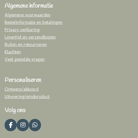
Algemene informatie
Algemene voorwaarden
Bestelinformatie en betalingen
Privacy verklaring
Levertijd en verzendkosten
Ruilen en retourneren
Klachten
Veel gestelde vragen
Personaliseren
Ontwerp/akkoord
Uitvoering/eindproduct
Volg ons
F
I
W
a
n
h