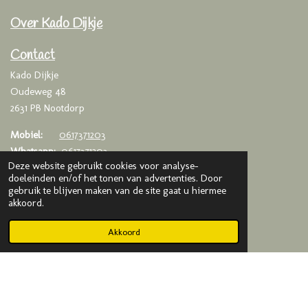
c
s
a
e
t
t
Over Kado Dijkje
b
a
s
o
g
A
o
r
p
Contact
k
a
p
Kado Dijkje
m
Oudeweg 48
2631 PB Nootdorp
Mobiel:
0617371203
Whatsapp:
0617371203
Deze website gebruikt cookies voor analyse-
Email:
info@kadodijkje.nl
doeleinden en/of het tonen van advertenties. Door
gebruik te blijven maken van de site gaat u hiermee
KVK
: 75993376
akkoord.
BTW
: NL003020042B65
Akkoord
© 2019-2025 Kado Dijkje