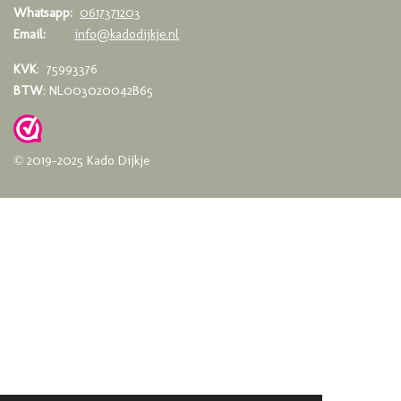
Whatsapp:
0617371203
Email:
info@kadodijkje.nl
KVK
: 75993376
BTW
: NL003020042B65
© 2019-2025 Kado Dijkje