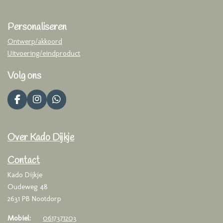
Personaliseren
Ontwerp/akkoord
Uitvoering/eindproduct
Volg ons
F
I
W
a
n
h
c
s
a
e
t
t
Over Kado Dijkje
b
a
s
o
g
A
o
r
p
Contact
k
a
p
Kado Dijkje
m
Oudeweg 48
2631 PB Nootdorp
Mobiel:
0617371203