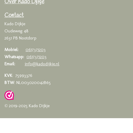
Over Kado Dijkje
b
a
s
o
g
A
o
r
p
Contact
k
a
p
Kado Dijkje
m
Oudeweg 48
2631 PB Nootdorp
Mobiel:
0617371203
Whatsapp:
0617371203
Email:
info@kadodijkje.nl
KVK
: 75993376
BTW
: NL003020042B65
© 2019-2025 Kado Dijkje