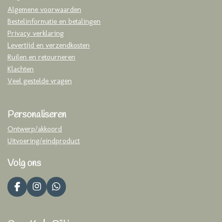
Algemene voorwaarden
Bestelinformatie en betalingen
Privacy verklaring
Levertijd en verzendkosten
Ruilen en retourneren
Klachten
Veel gestelde vragen
Personaliseren
Ontwerp/akkoord
Uitvoering/eindproduct
Volg ons
F
I
W
a
n
h
c
s
a
e
t
t