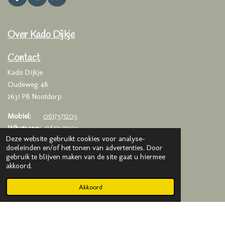
F
I
W
a
n
h
c
s
a
e
t
t
Over Kado Dijkje
b
a
s
o
g
A
o
r
p
Contact
k
a
p
Kado Dijkje
m
Oudeweg 48
2631 PB Nootdorp
Mobiel:
0617371203
Whatsapp:
0617371203
Deze website gebruikt cookies voor analyse-
Email:
info@kadodijkje.nl
doeleinden en/of het tonen van advertenties. Door
gebruik te blijven maken van de site gaat u hiermee
KVK
: 75993376
akkoord.
BTW
: NL003020042B65
Akkoord
© 2019-2025 Kado Dijkje