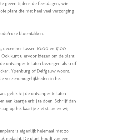
e geven tijdens de feestdagen, wie
oie plant die niet heel veel verzorging
e rode/roze bloemtakken.
3 december tussen 10:00 en 17:00
Ook kunt u ervoor kiezen om de plant
 de ontvanger te laten bezorgen als u of
acker, Ypenburg of Delfgauw woont.
 de verzendmogelijkheden in het
t gelijk bij de ontvanger te laten
m een kaartje erbij te doen. Schrijf dan
raag op het kaartje ziet staan en wij
plant is eigenlijk helemaal niet zo
vaak gedacht. De plant houdt van een