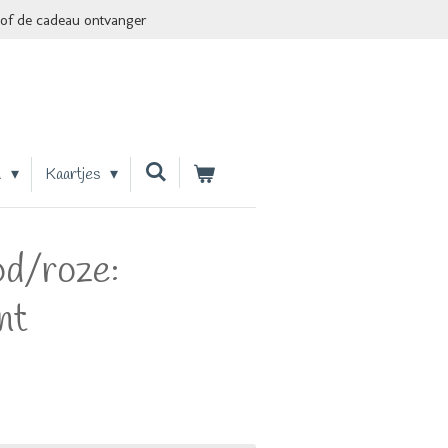
of de cadeau ontvanger
n
Kaartjes
od/roze:
nt