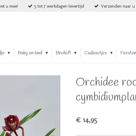
et u mee!
5 tot 7 werkdagen levertijd
Verzenden naar u 
dje
Baby en kind
Bruiloft
Cadeautjes
Feeste
Orchidee ro
cymbidiumpla
€ 14,95