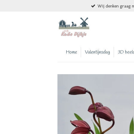
Wij denken graag m
Ga
direct
naar
de
hoofdinhoud
Home
Valentijnsdag
3D beel