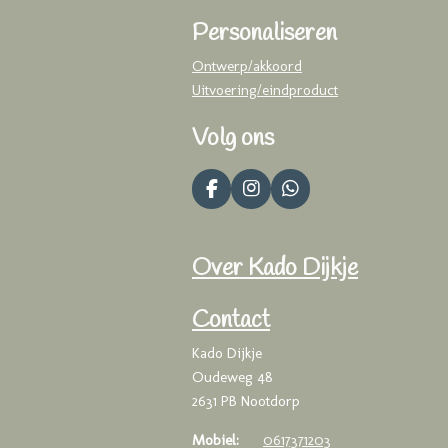
Personaliseren
Ontwerp/akkoord
Uitvoering/eindproduct
Volg ons
F
I
W
a
n
h
c
s
a
e
t
t
Over Kado Dijkje
b
a
s
o
g
A
o
r
p
Contact
k
a
p
m
Kado Dijkje
Oudeweg 48
2631 PB Nootdorp
Mobiel:
0617371203