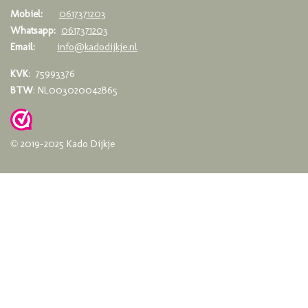
Mobiel:
0617371203
Whatsapp:
0617371203
Email:
info@kadodijkje.nl
KVK
: 75993376
BTW
: NL003020042B65
© 2019-2025 Kado Dijkje