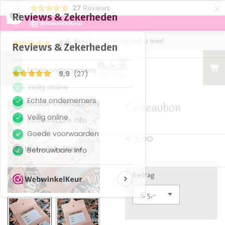
×
27
Reviews
9,9
Wij denken graag met u mee!
Cadeaubon
€ 5,00
Bedrag