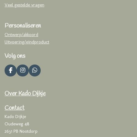
Veel gestelde vragen
Personaliseren
Ontwerp/akkoord
Uitvoering/eindproduct
Volg ons
F
I
W
a
n
h
c
s
a
e
t
t
Over Kado Dijkje
b
a
s
o
g
A
o
r
p
Contact
k
a
p
Kado Dijkje
m
Oudeweg 48
2631 PB Nootdorp