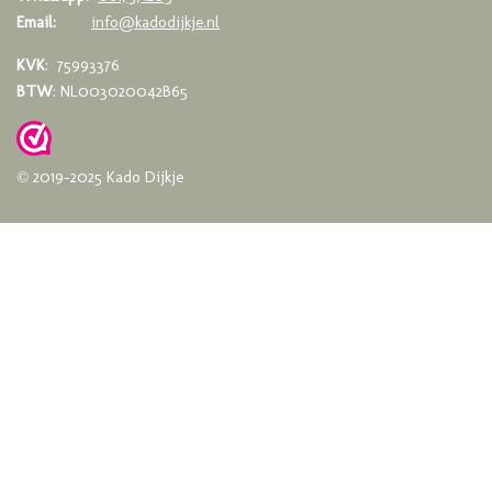
Email:
info@kadodijkje.nl
KVK
: 75993376
BTW
: NL003020042B65
© 2019-2025 Kado Dijkje