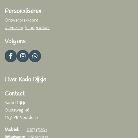
Personaliseren
Ontwerp/akkoord
Uitvoering/eindproduct
Volg ons
F
I
W
a
n
h
c
s
a
e
t
t
Over Kado Dijkje
b
a
s
o
g
A
o
r
p
Contact
k
a
p
Kado Dijkje
m
Oudeweg 48
2631 PB Nootdorp
Mobiel:
0617371203
Whatsapp:
0617371203