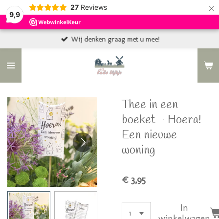
×
27
Reviews
9,9
Wij denken graag met u mee!
Thee in een
boeket - Hoera!
Een nieuwe
woning
€ 3,95
In
winkelwagen