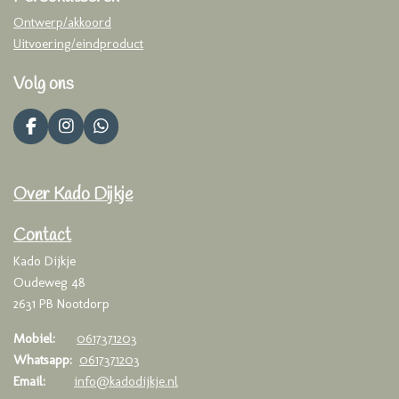
Ontwerp/akkoord
Uitvoering/eindproduct
Volg ons
F
I
W
a
n
h
c
s
a
e
t
t
Over Kado Dijkje
b
a
s
o
g
A
o
r
p
Contact
k
a
p
Kado Dijkje
m
Oudeweg 48
2631 PB Nootdorp
Mobiel:
0617371203
Whatsapp:
0617371203
Email:
info@kadodijkje.nl