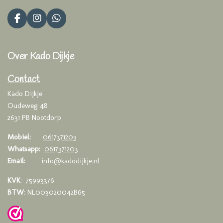
F
I
W
a
n
h
c
s
a
e
t
t
Over Kado Dijkje
b
a
s
o
g
A
o
r
p
Contact
k
a
p
Kado Dijkje
m
Oudeweg 48
2631 PB Nootdorp
Mobiel:
0617371203
Whatsapp:
0617371203
Email:
info@kadodijkje.nl
KVK
: 75993376
BTW
: NL003020042B65