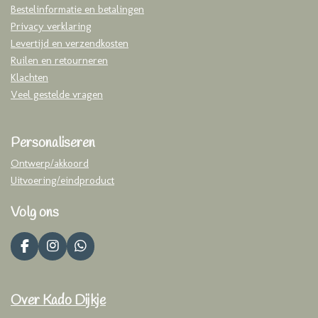
Bestelinformatie en betalingen
Privacy verklaring
Levertijd en verzendkosten
Ruilen en retourneren
Klachten
Veel gestelde vragen
Personaliseren
Ontwerp/akkoord
Uitvoering/eindproduct
Volg ons
F
I
W
a
n
h
c
s
a
e
t
t
Over Kado Dijkje
b
a
s
o
g
A