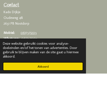
o
r
p
Contact
k
a
p
Kado Dijkje
m
Oudeweg 48
2631 PB Nootdorp
Mobiel:
0617371203
Whatsapp:
0617371203
Deze website gebruikt cookies voor analyse-
Email:
info@kadodijkje.nl
doeleinden en/of het tonen van advertenties. Door
gebruik te blijven maken van de site gaat u hiermee
KVK
: 75993376
akkoord.
BTW
: NL003020042B65
Akkoord
© 2019-2025 Kado Dijkje