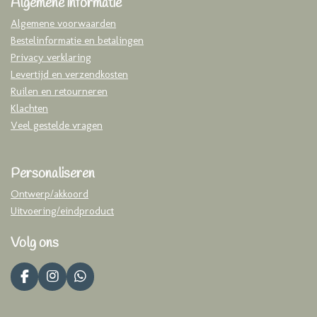
Algemene informatie
Algemene voorwaarden
Bestelinformatie en betalingen
Privacy verklaring
Levertijd en verzendkosten
Ruilen en retourneren
Klachten
Veel gestelde vragen
Personaliseren
Ontwerp/akkoord
Uitvoering/eindproduct
Volg ons
F
I
W
a
n
h
c
s
a