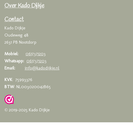
e
t
t
Over Kado Dijkje
b
a
s
o
g
A
o
r
p
Contact
k
a
p
Kado Dijkje
m
Oudeweg 48
2631 PB Nootdorp
Mobiel:
0617371203
Whatsapp:
0617371203
Email:
info@kadodijkje.nl
KVK
: 75993376
BTW
: NL003020042B65
© 2019-2025 Kado Dijkje