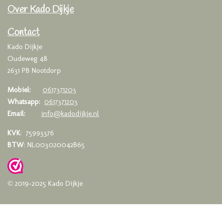
e
t
t
Over Kado Dijkje
b
a
s
o
g
A
o
r
p
Contact
k
a
p
Kado Dijkje
m
Oudeweg 48
2631 PB Nootdorp
Mobiel:
0617371203
Whatsapp:
0617371203
Email:
info@kadodijkje.nl
KVK
: 75993376
BTW
: NL003020042B65
© 2019-2025 Kado Dijkje