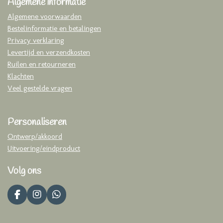
Algemene informatie
Algemene voorwaarden
Bestelinformatie en betalingen
Privacy verklaring
Levertijd en verzendkosten
Ruilen en retourneren
Klachten
Veel gestelde vragen
Personaliseren
Ontwerp/akkoord
Uitvoering/eindproduct
Volg ons
F
I
W
a
n
h
c
s
a