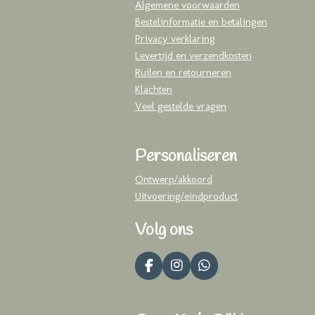
Algemene voorwaarden
Bestelinformatie en betalingen
Privacy verklaring
Levertijd en verzendkosten
Ruilen en retourneren
Klachten
Veel gestelde vragen
Personaliseren
Ontwerp/akkoord
Uitvoering/eindproduct
Volg ons
F
I
W
a
n
h
c
s
a
e
t
t