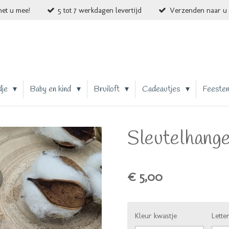
et u mee!
5 tot 7 werkdagen levertijd
Verzenden naar u 
dje
Baby en kind
Bruiloft
Cadeautjes
Feeste
Sleutelhang
€ 5,00
Kleur kwastje
Lette