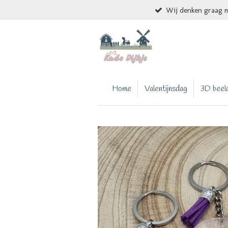
Wij denken graag m
Ga
direct
naar
de
hoofdinhoud
Home
Valentijnsdag
3D beel