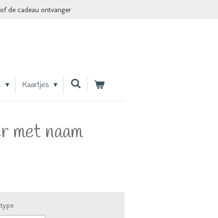
of de cadeau ontvanger
n
Kaartjes
er met naam
rtype