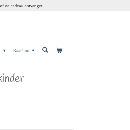
of de cadeau ontvanger
n
Kaartjes
kinder