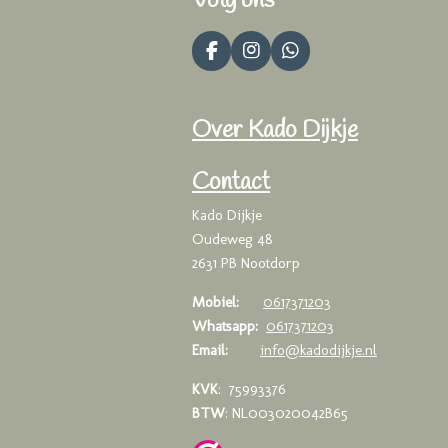
Volg ons
F
I
W
a
n
h
c
s
a
e
t
t
Over Kado Dijkje
b
a
s
o
g
A
o
r
p
Contact
k
a
p
m
Kado Dijkje
Oudeweg 48
2631 PB Nootdorp
Mobiel:
0617371203
Whatsapp:
0617371203
Email:
info@kadodijkje.nl
KVK
: 75993376
BTW
: NL003020042B65