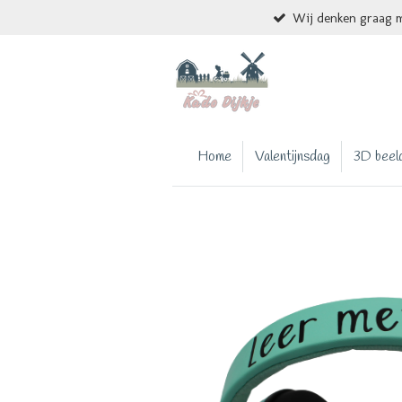
Wij denken graag m
Ga
direct
naar
de
hoofdinhoud
Home
Valentijnsdag
3D beel