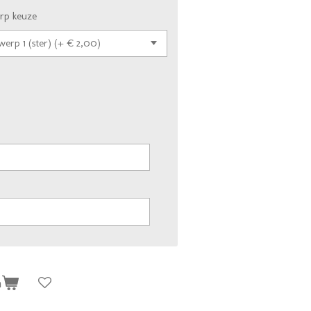
rp keuze
n