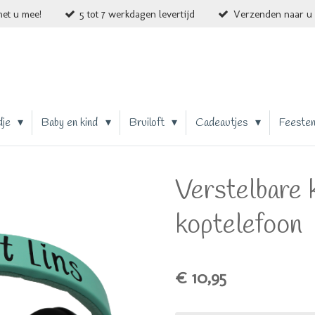
et u mee!
5 tot 7 werkdagen levertijd
Verzenden naar u 
dje
Baby en kind
Bruiloft
Cadeautjes
Feeste
Verstelbare 
koptelefoon
€ 10,95