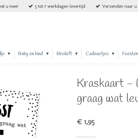
et u mee!
5 tot 7 werkdagen levertijd
Verzenden naar u 
dje
Baby en kind
Bruiloft
Cadeautjes
Feeste
Kraskaart - 
graag wat le
€ 1,95