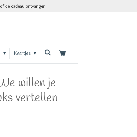
of de cadeau ontvanger
n
Kaartjes
We willen je
uks vertellen