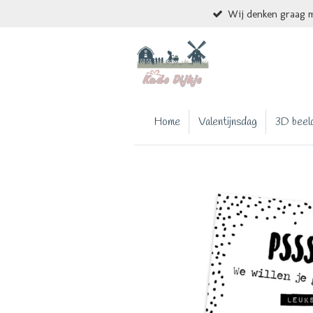
Wij denken graag m
Ga
direct
naar
de
hoofdinhoud
Home
Valentijnsdag
3D beel