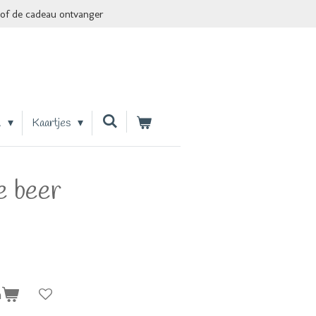
of de cadeau ontvanger
n
Kaartjes
e beer
n