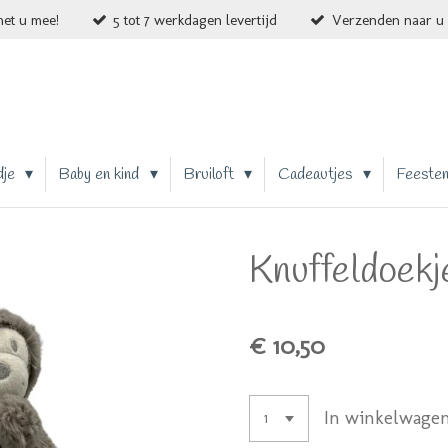
et u mee!
5 tot 7 werkdagen levertijd
Verzenden naar u 
dje
Baby en kind
Bruiloft
Cadeautjes
Feeste
Knuffeldoekj
€ 10,50
In winkelwage