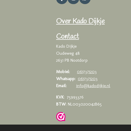
F
I
W
a
n
h
c
s
a
e
t
t
Over Kado Dijkje
b
a
s
o
g
A
o
r
p
Contact
k
a
p
m
Kado Dijkje
Oudeweg 48
2631 PB Nootdorp
Mobiel:
0617371203
Whatsapp:
0617371203
Email:
info@kadodijkje.nl
KVK
: 75993376
BTW
: NL003020042B65
© 2019-2025 Kado Dijkje