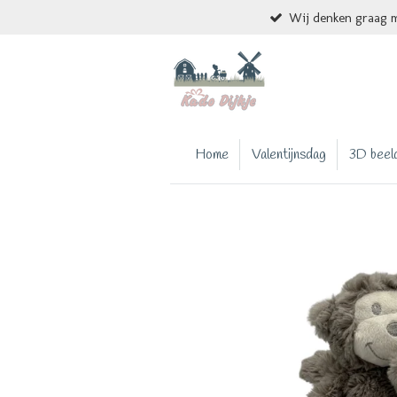
Wij denken graag m
Ga
direct
naar
de
hoofdinhoud
Home
Valentijnsdag
3D beel