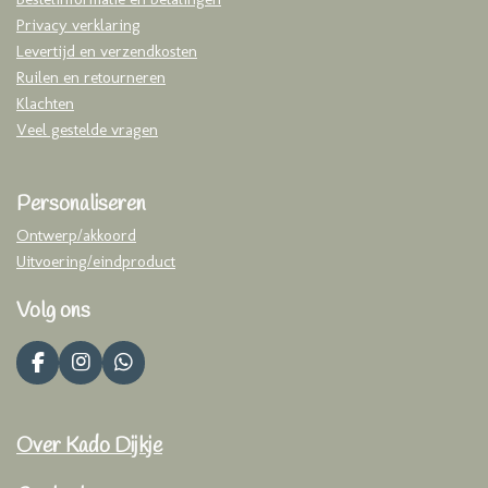
Privacy verklaring
Levertijd en verzendkosten
Ruilen en retourneren
Klachten
Veel gestelde vragen
Personaliseren
Ontwerp/akkoord
Uitvoering/eindproduct
Volg ons
F
I
W
a
n
h
c
s
a
e
t
t
Over Kado Dijkje
b
a
s
o
g
A