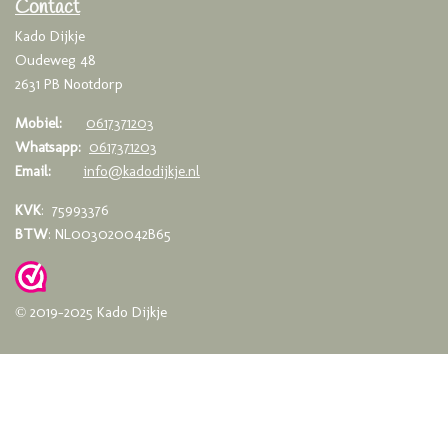
o
r
p
Contact
k
a
p
Kado Dijkje
m
Oudeweg 48
2631 PB Nootdorp
Mobiel:
0617371203
Whatsapp:
0617371203
Email:
info@kadodijkje.nl
KVK
: 75993376
BTW
: NL003020042B65
© 2019-2025 Kado Dijkje