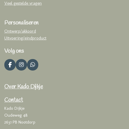
Veel gestelde vragen
Personaliseren
Ontwerp/akkoord
Uitvoering/eindproduct
Volg ons
F
I
W
a
n
h
c
s
a
e
t
t
Over Kado Dijkje
b
a
s
o
g
A
o
r
p
Contact
k
a
p
Kado Dijkje
m
Oudeweg 48
2631 PB Nootdorp