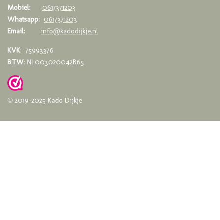
Mobiel:
0617371203
Whatsapp:
0617371203
Email:
info@kadodijkje.nl
KVK
: 75993376
BTW
: NL003020042B65
© 2019-2025 Kado Dijkje