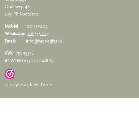
Oudeweg 48
2631 PB Nootdorp
Mobiel:
0617371203
Whatsapp:
0617371203
Email:
info@kadodijkje.nl
KVK
: 75993376
BTW
: NL003020042B65
© 2019-2025 Kado Dijkje