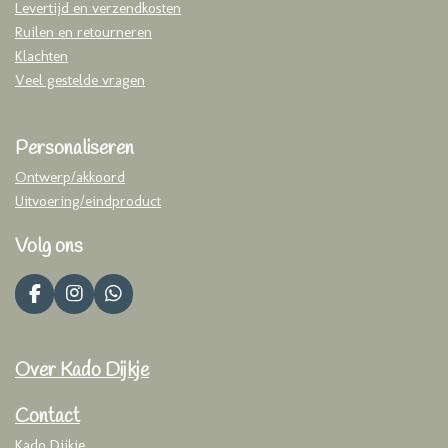
Levertijd en verzendkosten
Ruilen en retourneren
Klachten
Veel gestelde vragen
Personaliseren
Ontwerp/akkoord
Uitvoering/eindproduct
Volg ons
F
I
W
a
n
h
c
s
a
e
t
t
Over Kado Dijkje
b
a
s
o
g
A
o
r
p
Contact
k
a
p
Kado Dijkje
m