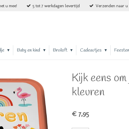
et u mee!
5 tot 7 werkdagen levertijd
Verzenden naar u 
dje
Baby en kind
Bruiloft
Cadeautjes
Feeste
Kijk eens om 
kleuren
€ 7,95