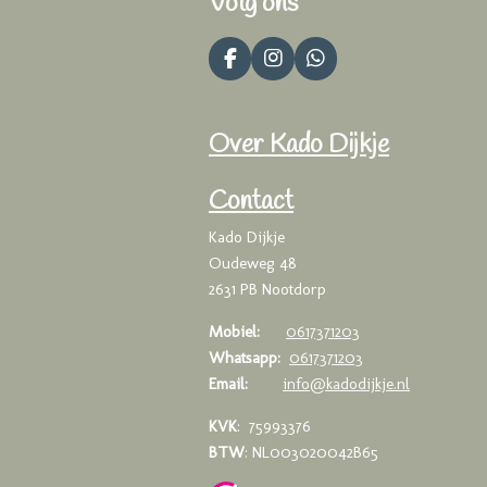
Volg ons
F
I
W
a
n
h
c
s
a
e
t
t
Over Kado Dijkje
b
a
s
o
g
A
o
r
p
Contact
k
a
p
m
Kado Dijkje
Oudeweg 48
2631 PB Nootdorp
Mobiel:
0617371203
Whatsapp:
0617371203
Email:
info@kadodijkje.nl
KVK
: 75993376
BTW
: NL003020042B65