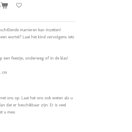
n
rschillende manieren kan inzetten!
een wortel? Laat het kind vervolgens iets
p een feestje, onderweg of in de klas!
3 cm
met ons op.
Laat het ons ook weten als u
n dat er beschikbaar zijn. Er is veel
met u mee.