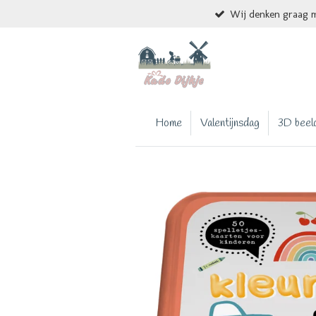
Wij denken graag m
Ga
direct
naar
de
hoofdinhoud
Home
Valentijnsdag
3D beel