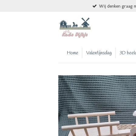
Wij denken graag m
Ga
direct
naar
de
hoofdinhoud
Home
Valentijnsdag
3D beel