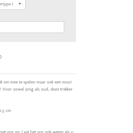
leuk om mee te spelen maar ook een mooi
r! Voor zowel jong als oud, deze trekker
10,5 cm
met ons op. Laat het ons ook weten als u