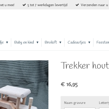
et u mee!
5 tot 7 werkdagen levertijd
Verzenden naar u 
dje
Baby en kind
Bruiloft
Cadeautjes
Feeste
Trekker hout
€ 16,95
Naam gravure
Letter