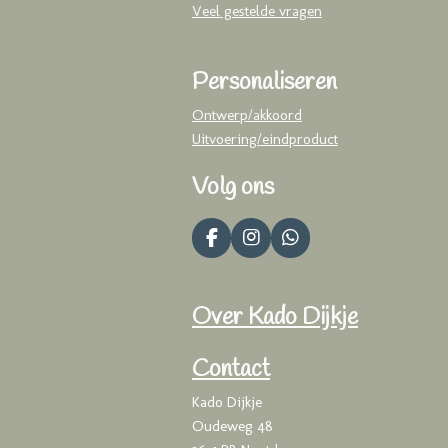
Veel gestelde vragen
Personaliseren
Ontwerp/akkoord
Uitvoering/eindproduct
Volg ons
F
I
W
a
n
h
c
s
a
e
t
t
Over Kado Dijkje
b
a
s
o
g
A
o
r
p
Contact
k
a
p
m
Kado Dijkje
Oudeweg 48