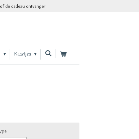
of de cadeau ontvanger
n
Kaartjes
type