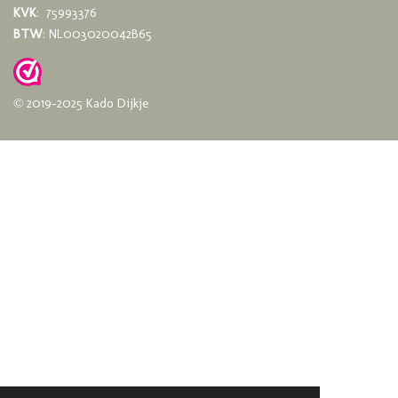
KVK
: 75993376
BTW
: NL003020042B65
© 2019-2025 Kado Dijkje