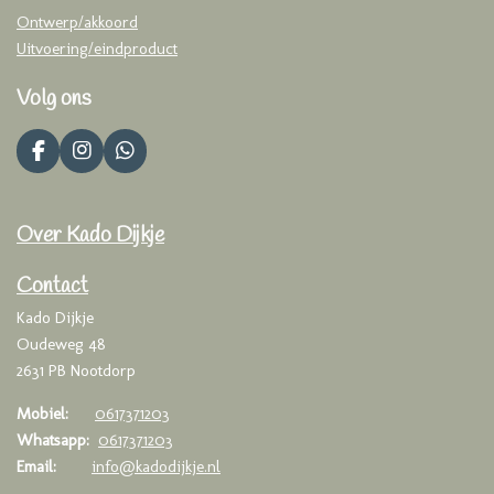
Ontwerp/akkoord
Uitvoering/eindproduct
Volg ons
F
I
W
a
n
h
c
s
a
e
t
t
Over Kado Dijkje
b
a
s
o
g
A
o
r
p
Contact
k
a
p
Kado Dijkje
m
Oudeweg 48
2631 PB Nootdorp
Mobiel:
0617371203
Whatsapp:
0617371203
Email:
info@kadodijkje.nl