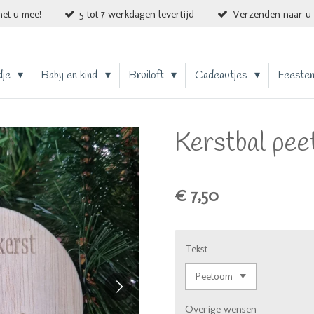
et u mee!
5 tot 7 werkdagen levertijd
Verzenden naar u 
dje
Baby en kind
Bruiloft
Cadeautjes
Feeste
Kerstbal pe
€ 7,50
Tekst
Overige wensen