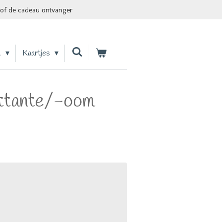
of de cadeau ontvanger
n
Kaartjes
ettante/-oom