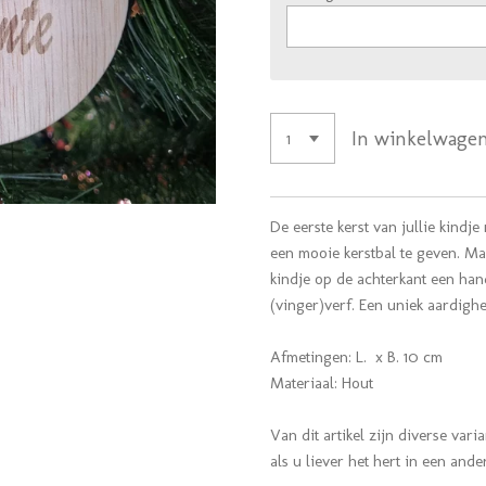
In winkelwage
De eerste kerst van jullie kindj
een mooie kerstbal te geven. Maa
kindje op de achterkant een han
(vinger)verf. Een uniek aardighe
Afmetingen: L. x B. 10 cm
Materiaal: Hout
Van dit artikel zijn diverse var
als u liever het hert in een ander