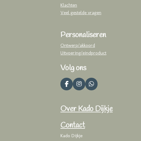
Klachten
Veel gestelde vragen
Personaliseren
Ontwerp/akkoord
Uitvoering/eindproduct
Volg ons
F
I
W
a
n
h
c
s
a
e
t
t
Over Kado Dijkje
b
a
s
o
g
A
o
r
p
Contact
k
a
p
m
Kado Dijkje