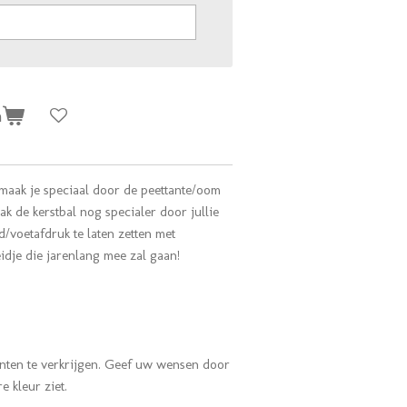
n
e maak je speciaal door de peettante/oom
k de kerstbal nog specialer door jullie
d/voetafdruk te laten zetten met
idje die jarenlang mee zal gaan!
ianten te verkrijgen. Geef uw wensen door
e kleur ziet.