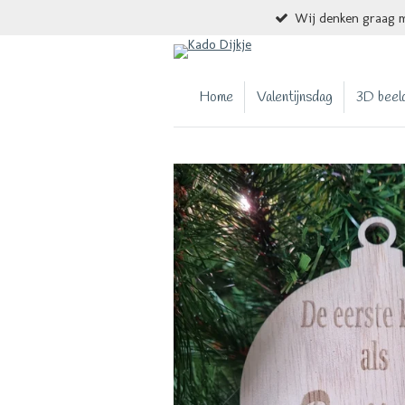
Wij denken graag m
Ga
direct
naar
de
Home
Valentijnsdag
3D beel
hoofdinhoud