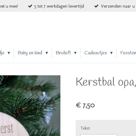
et u mee!
5 tot 7 werkdagen levertijd
Verzenden naar u 
dje
Baby en kind
Bruiloft
Cadeautjes
Feeste
Kerstbal op
€ 7,50
Tekst