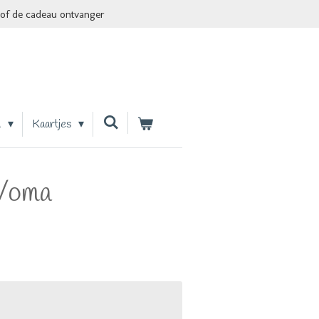
of de cadeau ontvanger
n
Kaartjes
a/oma