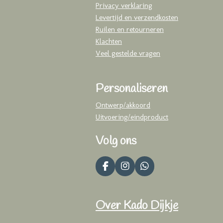
Privacy verklaring
Levertijd en verzendkosten
Ruilen en retourneren
Klachten
Veel gestelde vragen
Personaliseren
Ontwerp/akkoord
Uitvoering/eindproduct
Volg ons
F
I
W
a
n
h
c
s
a
e
t
t
Over Kado Dijkje
b
a
s
o
g
A