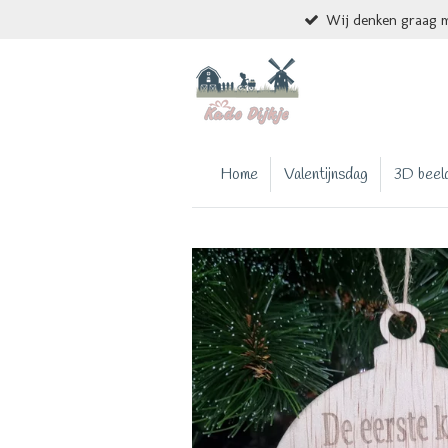
Wij denken graag m
Ga
direct
naar
de
hoofdinhoud
Home
Valentijnsdag
3D beel