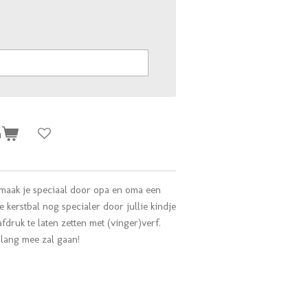
n
e maak je speciaal door opa en oma een
 kerstbal nog specialer door jullie kindje
druk te laten zetten met (vinger)verf.
nlang mee zal gaan!