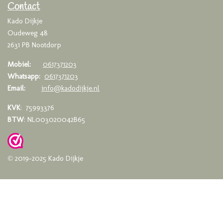
o
r
p
Contact
k
a
p
Kado Dijkje
m
Oudeweg 48
2631 PB Nootdorp
Mobiel:
0617371203
Whatsapp:
0617371203
Email:
info@kadodijkje.nl
KVK
: 75993376
BTW
: NL003020042B65
© 2019-2025 Kado Dijkje