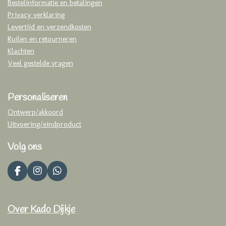
Bestelinformatie en betalingen
Privacy verklaring
Levertijd en verzendkosten
Ruilen en retourneren
Klachten
Veel gestelde vragen
Personaliseren
Ontwerp/akkoord
Uitvoering/eindproduct
Volg ons
F
I
W
a
n
h
c
s
a
e
t
t
Over Kado Dijkje
b
a
s
o
g
A