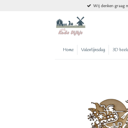
Wij denken graag m
Ga
direct
naar
de
hoofdinhoud
Home
Valentijnsdag
3D beel