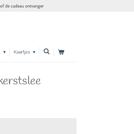
of de cadeau ontvanger
n
Kaartjes
kerstslee