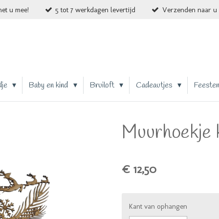
et u mee!
5 tot 7 werkdagen levertijd
Verzenden naar u 
dje
Baby en kind
Bruiloft
Cadeautjes
Feeste
Muurhoekje 
€ 12,50
Kant van ophangen