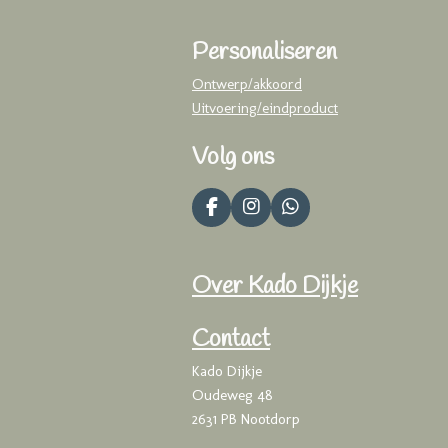
Personaliseren
Ontwerp/akkoord
Uitvoering/eindproduct
Volg ons
F
I
W
a
n
h
c
s
a
e
t
t
Over Kado Dijkje
b
a
s
o
g
A
o
r
p
Contact
k
a
p
m
Kado Dijkje
Oudeweg 48
2631 PB Nootdorp