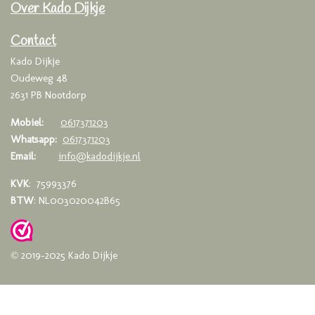
Over Kado Dijkje
b
a
s
o
g
A
o
r
p
Contact
k
a
p
Kado Dijkje
m
Oudeweg 48
2631 PB Nootdorp
Mobiel:
0617371203
Whatsapp:
0617371203
Email:
info@kadodijkje.nl
KVK
: 75993376
BTW
: NL003020042B65
© 2019-2025 Kado Dijkje