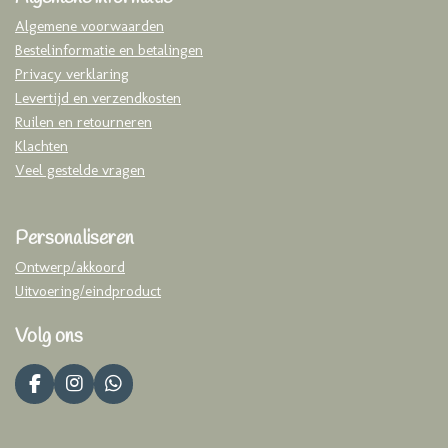
Algemene voorwaarden
Bestelinformatie en betalingen
Privacy verklaring
Levertijd en verzendkosten
Ruilen en retourneren
Klachten
Veel gestelde vragen
Personaliseren
Ontwerp/akkoord
Uitvoering/eindproduct
Volg ons
F
I
W
a
n
h
c
s
a
e
t
t