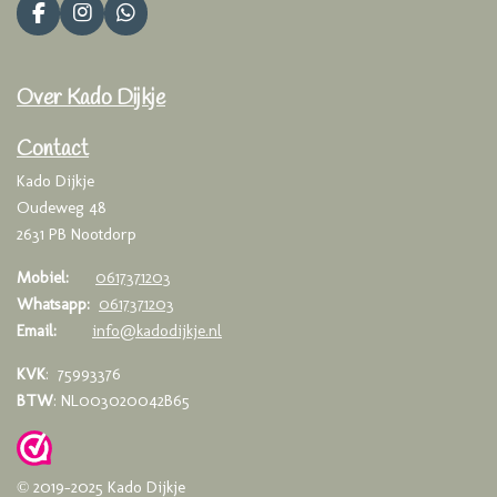
F
I
W
a
n
h
c
s
a
e
t
t
Over Kado Dijkje
b
a
s
o
g
A
o
r
p
Contact
k
a
p
Kado Dijkje
m
Oudeweg 48
2631 PB Nootdorp
Mobiel:
0617371203
Whatsapp:
0617371203
Email:
info@kadodijkje.nl
KVK
: 75993376
BTW
: NL003020042B65
© 2019-2025 Kado Dijkje