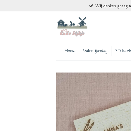
Wij denken graag m
Ga
direct
naar
de
hoofdinhoud
Home
Valentijnsdag
3D beel