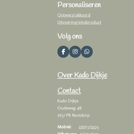
Personaliseren
Ontwerp/akkoord
Uitvoering/eindproduct
Volg ons
F
I
W
a
n
h
c
s
a
e
t
t
Over Kado Dijkje
b
a
s
o
g
A
o
r
p
Contact
k
a
p
m
Kado Dijkje
Oudeweg 48
2631 PB Nootdorp
Mobiel:
0617371203