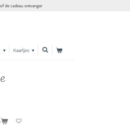
of de cadeau ontvanger
n
Kaartjes
je
n