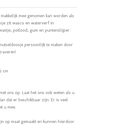
at makkelijk mee genomen kan worden als
osje zit wasco en waterverf in
wastje, potlood, gum en puntenslijper.
knutseldoosje persoonlijk te maken door
graveren!
3,2 cm
met ons op. Laat het ons ook weten als u
n dat er beschikbaar zijn. Er is veel
met u mee.
ijn op maat gemaakt en kunnen hierdoor