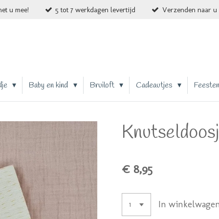
et u mee!
5 tot 7 werkdagen levertijd
Verzenden naar u 
dje
Baby en kind
Bruiloft
Cadeautjes
Feeste
Knutseldoos
€ 8,95
In winkelwage