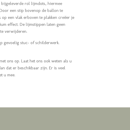
 bijgeleverde rol lijmdots, hiermee
 Door een stip bovenop de ballon te
 op een vlak erboven te plakken creëer je
ium effect. De lijmstippen laten geen
 te verwijderen.
 op gevoelig stuc- of schilderwerk.
met ons op. Laat het ons ook weten als u
n dat er beschikbaar zijn. Er is veel
et u mee.