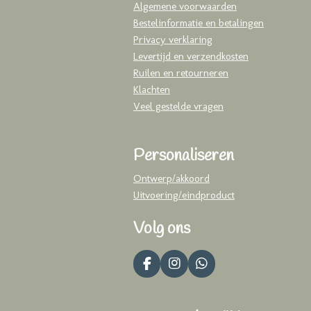
Algemene voorwaarden
Bestelinformatie en betalingen
Privacy verklaring
Levertijd en verzendkosten
Ruilen en retourneren
Klachten
Veel gestelde vragen
Personaliseren
Ontwerp/akkoord
Uitvoering/eindproduct
Volg ons
F
I
W
a
n
h
c
s
a
e
t
t