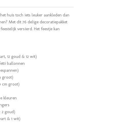
 het huis toch iets leuker aankleden dan
nen? Met dit 76 delige decoratiepakket
feestelijk versierd. Het feestje kan
art, 12 goud & 12 wit)
etti ballonnen
gespannen)
 groot)
0 cm groot)
de kleuren
ingers
& 2 goud)
wart & 1 wit)