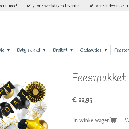
et u mee!
5 tot 7 werkdagen levertijd
Verzenden naar u 
dje
Baby en kind
Bruiloft
Cadeautjes
Feeste
Feestpakket 
€ 22,95
In winkelwagen