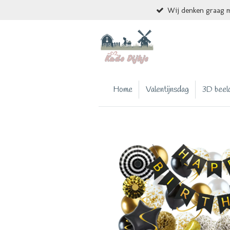
Wij denken graag m
Ga
direct
naar
de
hoofdinhoud
Home
Valentijnsdag
3D beel