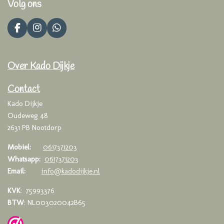
Volg ons
F
I
W
a
n
h
c
s
a
e
t
t
Over Kado Dijkje
b
a
s
o
g
A
o
r
p
Contact
k
a
p
Kado Dijkje
m
Oudeweg 48
2631 PB Nootdorp
Mobiel:
0617371203
Whatsapp:
0617371203
Email:
info@kadodijkje.nl
KVK
: 75993376
BTW
: NL003020042B65