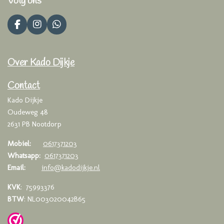
Volg ons
F
I
W
a
n
h
c
s
a
e
t
t
Over Kado Dijkje
b
a
s
o
g
A
o
r
p
Contact
k
a
p
Kado Dijkje
m
Oudeweg 48
2631 PB Nootdorp
Mobiel:
0617371203
Whatsapp:
0617371203
Email:
info@kadodijkje.nl
KVK
: 75993376
BTW
: NL003020042B65