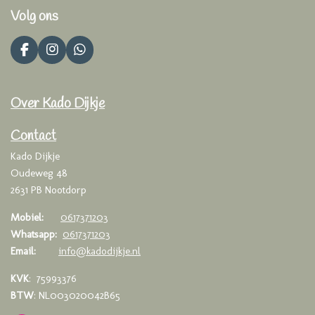
Volg ons
F
I
W
a
n
h
c
s
a
e
t
t
Over Kado Dijkje
b
a
s
o
g
A
o
r
p
Contact
k
a
p
Kado Dijkje
m
Oudeweg 48
2631 PB Nootdorp
Mobiel:
0617371203
Whatsapp:
0617371203
Email:
info@kadodijkje.nl
KVK
: 75993376
BTW
: NL003020042B65