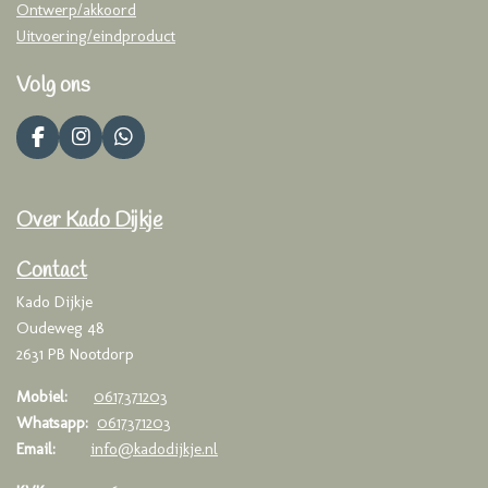
Ontwerp/akkoord
Uitvoering/eindproduct
Volg ons
F
I
W
a
n
h
c
s
a
e
t
t
Over Kado Dijkje
b
a
s
o
g
A
o
r
p
Contact
k
a
p
Kado Dijkje
m
Oudeweg 48
2631 PB Nootdorp
Mobiel:
0617371203
Whatsapp:
0617371203
Email:
info@kadodijkje.nl