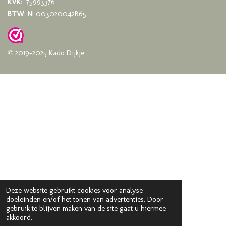
KVK
: 75993376
BTW
: NL003020042B65
© 2019-2025 Kado Dijkje
Deze website gebruikt cookies voor analyse-
doeleinden en/of het tonen van advertenties. Door
gebruik te blijven maken van de site gaat u hiermee
akkoord.