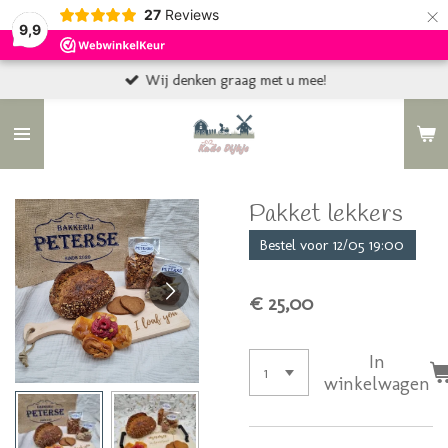
×
27
Reviews
9,9
Wij denken graag met u mee!
Pakket lekkers
Bestel voor 12/05 19:00
€ 25,00
In
winkelwagen