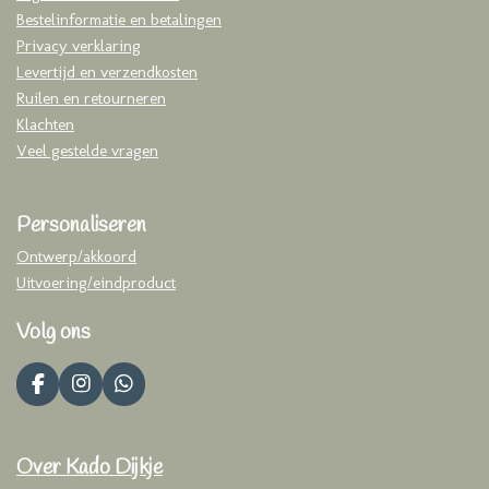
Bestelinformatie en betalingen
Privacy verklaring
Levertijd en verzendkosten
Ruilen en retourneren
Klachten
Veel gestelde vragen
Personaliseren
Ontwerp/akkoord
Uitvoering/eindproduct
Volg ons
F
I
W
a
n
h
c
s
a
e
t
t
Over Kado Dijkje
b
a
s