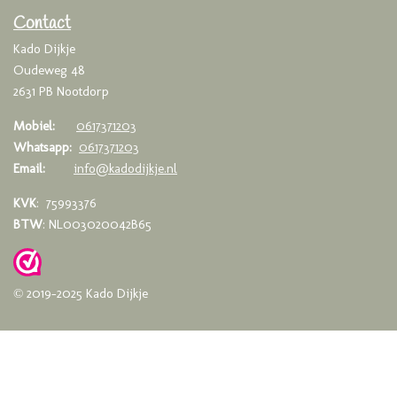
o
g
A
o
r
p
Contact
k
a
p
Kado Dijkje
m
Oudeweg 48
2631 PB Nootdorp
Mobiel:
0617371203
Whatsapp:
0617371203
Email:
info@kadodijkje.nl
KVK
: 75993376
BTW
: NL003020042B65
© 2019-2025 Kado Dijkje