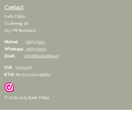
o
g
A
o
r
p
Contact
k
a
p
Kado Dijkje
m
Oudeweg 48
2631 PB Nootdorp
Mobiel:
0617371203
Whatsapp:
0617371203
Email:
info@kadodijkje.nl
KVK
: 75993376
BTW
: NL003020042B65
© 2019-2025 Kado Dijkje