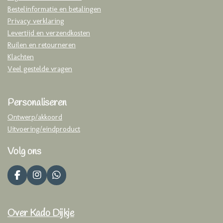
Bestelinformatie en betalingen
Privacy verklaring
Levertijd en verzendkosten
Ruilen en retourneren
Klachten
Veel gestelde vragen
Personaliseren
Ontwerp/akkoord
Uitvoering/eindproduct
Volg ons
F
I
W
a
n
h
c
s
a
e
t
t
Over Kado Dijkje
b
a
s