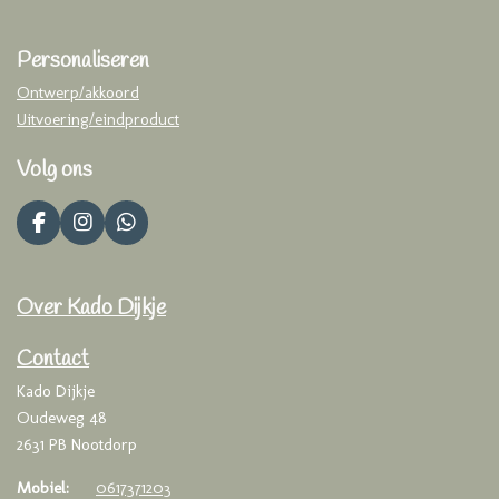
Personaliseren
Ontwerp/akkoord
Uitvoering/eindproduct
Volg ons
F
I
W
a
n
h
c
s
a
e
t
t
Over Kado Dijkje
b
a
s
o
g
A
o
r
p
Contact
k
a
p
Kado Dijkje
m
Oudeweg 48
2631 PB Nootdorp
Mobiel:
0617371203